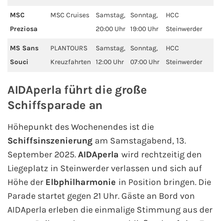
MSC
MSC Cruises
Samstag,
Sonntag,
HCC
Phoenix Reisen
Preziosa
20:00 Uhr
19:00 Uhr
Steinwerder
Hapag-Lloyd Cruises
MS Sans
PLANTOURS
Samstag,
Sonntag,
HCC
Souci
Kreuzfahrten
12:00 Uhr
07:00 Uhr
Steinwerder
Cunard Line
AIDAperla führt die große
Hurtigruten
Schiffsparade an
Norwegian Cruise Line
Höhepunkt des Wochenendes ist die
Schiffsinszenierung
am Samstagabend, 13.
Royal Caribbean International
September 2025.
AIDAperla
wird rechtzeitig den
Liegeplatz in Steinwerder verlassen und sich auf
PLANTOURS Kreuzfahrten
Höhe der
Elbphilharmonie
in Position bringen. Die
Parade startet gegen 21 Uhr. Gäste an Bord von
Alle Reedereien
AIDAperla erleben die einmalige Stimmung aus der