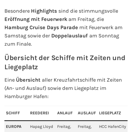
Mein Schiff Orient
Besondere
Highlights
sind die stimmungsvolle
Eröffnung mit Feuerwerk
am Freitag, die
Mein Schiff Nordamerika
Hamburg Cruise Days Parade
mit Feuerwerk am
Samstag sowie der
Doppelauslauf
am Sonntag
Mein Schiff Transreisen
zum Finale.
Mein Schiff Ostsee
Übersicht der Schiffe mit Zeiten und
Liegeplatz
Mein Schiff Asien
Eine
Übersicht
aller Kreuzfahrtschiffe mit Zeiten
Mittelmeer-Kreuzfahrt
(An- und Auslauf) sowie dem Liegeplatz im
Hamburger Hafen:
Kanaren-Kreuzfahrt
Karibik-Kreuzfahrt
SCHIFF
REEDEREI
ANLAUF
AUSLAUF
LIEGEPLATZ
EUROPA
Hapag Lloyd
Freitag,
Freitag,
HCC HafenCity
Ostsee-Kreuzfahrt