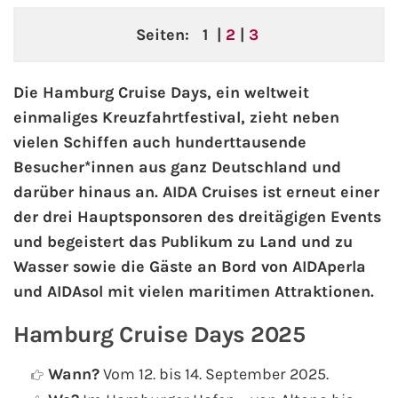
Seiten:
1
|
2
|
3
AIDA Kanaren & Madeira
AIDA Nordeuropa
Die Hamburg Cruise Days, ein weltweit
einmaliges Kreuzfahrtfestival, zieht neben
AIDA Norwegen
vielen Schiffen auch hunderttausende
Besucher*innen aus ganz Deutschland und
AIDA Westeuropa
darüber hinaus an. AIDA Cruises ist erneut einer
der drei Hauptsponsoren des dreitägigen Events
AIDA Ostsee
und begeistert das Publikum zu Land und zu
Wasser sowie die Gäste an Bord von AIDAperla
AIDA Orient
und AIDAsol mit vielen maritimen Attraktionen.
AIDA Adria
Hamburg Cruise Days 2025
AIDA Nordamerika
Wann?
Vom 12. bis 14. September 2025.