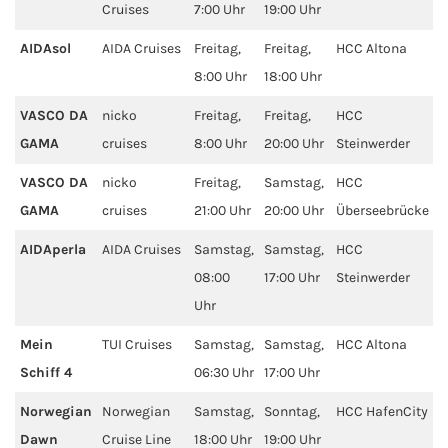
Cruises
7:00 Uhr
19:00 Uhr
Westeuropa-Kreuzfahrt
AIDAsol
AIDA Cruises
Freitag,
Freitag,
HCC Altona
8:00 Uhr
18:00 Uhr
Norwegen-Kreuzfahrt
VASCO DA
nicko
Freitag,
Freitag,
HCC
Orient-Kreuzfahrt
GAMA
cruises
8:00 Uhr
20:00 Uhr
Steinwerder
VASCO DA
nicko
Freitag,
Samstag,
HCC
Weltreise-Kreuzfahrt
GAMA
cruises
21:00 Uhr
20:00 Uhr
Überseebrücke
Reedereien
AIDAperla
AIDA Cruises
Samstag,
Samstag,
HCC
08:00
17:00 Uhr
Steinwerder
AIDA Cruises
Uhr
TUI Cruises
Mein
TUI Cruises
Samstag,
Samstag,
HCC Altona
Schiff 4
06:30 Uhr
17:00 Uhr
MSC Kreuzfahrten
Norwegian
Norwegian
Samstag,
Sonntag,
HCC HafenCity
Dawn
Cruise Line
18:00 Uhr
19:00 Uhr
Costa Kreuzfahrten