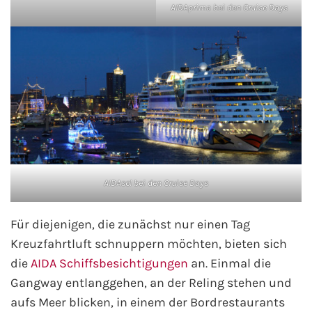
AIDAprima bei den Cruise Days
Fähre buchen
Color Line
DFDS Seaways
Finnlines
FRS Baltic
AIDAsol bei den Cruise Days
Scandlines
Für diejenigen, die zunächst nur einen Tag
Stena Line
Kreuzfahrtluft schnuppern möchten, bieten sich
die
AIDA Schiffsbesichtigungen
an. Einmal die
Fähre nach Dänemark
Gangway entlanggehen, an der Reling stehen und
Fähre nach Norwegen
aufs Meer blicken, in einem der Bordrestaurants