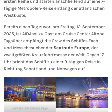
ersten Reihe und starten anschließend auf eine 7-
Flusskreuzfahrten
tägige Metropolen-Reise entlang der atlantischen
A-ROSA Flusskreuzfahrten
Westküste.
Bereits einen Tag zuvor, am Freitag, 12. September
VIVA Cruises Flusskreuzfahrten
2025, ist AIDAsol zu Gast am Cruise Center Altona.
nicko cruises Flusskreuzfahrten
Tagsüber empfängt die Crew des Schiffes Fach-
und Messebesucher der
Seatrade Europe
, der
Plantours Flusskreuzfahrten
zweitgrößten Kreuzfahrtmesse der Welt. Gegen 17
Uhr bricht das Schiff zu einer 9-tägigen Reise in
1AVista Flusskreuzfahrten
Richtung Schottland und Norwegen auf.
Phoenix Reisen Flusskreuzfahrten
Last Minute Flusskreuzfahrten
Fähren
AIDA bei den Cruises Days