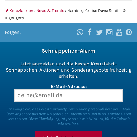
Kreuzfahrten
›
News & Trends
›
Hamburg Cruise Days: Schiffe &
Highlights
Folgen:
Schnäppchen-Alarm
Jetzt anmelden und die besten Kreuzfahrt-
Schnäppchen, Aktionen und Sonderangebote frühzeitig
erhalten.
E-Mail-Adresse:
Ich willige ein, dass die Kreuzfahrtpiraten mich personalisiert per E-Mail
über Angebote aus dem Reisebereich informieren und hierzu meine Daten
verarbeiten. Diese Einwilligung ist jederzeit mit Wirkung für die Zukunft
widerrufbar.