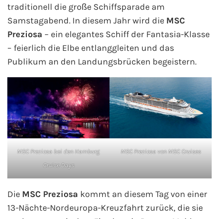
traditionell die große Schiffsparade am
Samstagabend. In diesem Jahr wird die
MSC
Kreuzfahrt gewinnen
Preziosa
– ein elegantes Schiff der Fantasia-Klasse
Kreuzfahrt-Quiz
– feierlich die Elbe entlanggleiten und das
Publikum an den Landungsbrücken begeistern.
Reiseversicherungen
Flug buchen
Kreuzfahrt-Themen
Kreuzfahrt buchen
MSC Preziosa bei den Hamburg
MSC Preziosa von MSC Cruises
Cruise Days
Die
MSC Preziosa
kommt an diesem Tag von einer
13-Nächte-Nordeuropa-Kreuzfahrt zurück, die sie