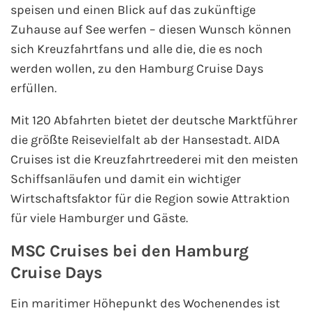
speisen und einen Blick auf das zukünftige
Fähre nach Schweden
Zuhause auf See werfen – diesen Wunsch können
sich Kreuzfahrtfans und alle die, die es noch
Fähre nach Finnland
werden wollen, zu den Hamburg Cruise Days
erfüllen.
Fähre nach England
Mit 120 Abfahrten bietet der deutsche Marktführer
Fähre nach Litauen
die größte Reisevielfalt ab der Hansestadt. AIDA
Cruises ist die Kreuzfahrtreederei mit den meisten
Fähre nach Lettland
Schiffsanläufen und damit ein wichtiger
Wirtschaftsfaktor für die Region sowie Attraktion
Wissenswertes
für viele Hamburger und Gäste.
Kreuzfahrt-Newsletter
MSC Cruises bei den Hamburg
Cruise Days
Kreuzfahrt-Kalender
Ein maritimer Höhepunkt des Wochenendes ist
Kreuzfahrt-Bücher