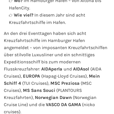
Wo?
Im Hamburger Hafen – von Altona bis
AIDA Südostasien
HafenCity.
Wie viel?
In diesem Jahr sind acht
AIDA Weltreisen
Kreuzfahrtschiffe im Hafen.
Alle AIDA Häfen
An den drei Eventtagen haben sich acht
Kreuzfahrtschiffe im Hamburger Hafen
Mein Schiff Reiseziele
angemeldet – von imposanten Kreuzfahrtschiffen
über stilvolle Luxusliner und ein schnittiges
Mein Schiff Karibik
Expeditionsschiff bis zum modernen
Mein Schiff Kanaren
Flusskreuzfahrer:
AIDAperla
und
AIDAsol
(AIDA
Cruises),
EUROPA
(Hapag-Lloyd Cruises),
Mein
Mein Schiff Norwegen
Schiff 4
(TUI Cruises),
MSC Preziosa
(MSC
Cruises),
MS Sans Souci
(PLANTOURS
Mein Schiff Mittelmeer
Kreuzfahrten),
Norwegian Dawn
(Norwegian
Cruise Line) und die
VASCO DA GAMA
(nicko
Mein Schiff Westeuropa
cruises).