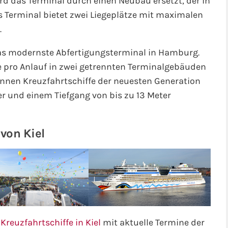
d das Terminal durch einen Neubau ersetzt, der in
as Terminal bietet zwei Liegeplätze mit maximalen
.
as modernste Abfertigungsterminal in Hamburg.
e pro Anlauf in zwei getrennten Terminalgebäuden
önnen Kreuzfahrtschiffe der neuesten Generation
r und einem Tiefgang von bis zu 13 Meter
von Kiel
r
Kreuzfahrtschiffe in Kiel
mit aktuelle Termine der