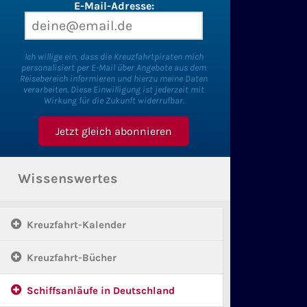
E-Mail-Adresse:
Ich willige ein, dass die Kreuzfahrtpiraten mich
personalisiert per E-Mail über Angebote aus dem
Reisebereich informieren und hierzu meine Daten
verarbeiten. Diese Einwilligung ist jederzeit mit
Wirkung für die Zukunft widerrufbar.
Wissenswertes
Kreuzfahrt-Kalender
Kreuzfahrt-Bücher
Schiffsanläufe in Deutschland